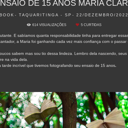
NSAIO DE 15 ANOS MARIA CLA
BOOK
TAQUARITINGA - SP
22/DEZEMBRO/202
614
VISUALIZAÇÕES
5
CURTIDAS
ante. E sabíamos quanta responsabilidade tinha para entregar essas f
cantador, a Maria foi ganhando cada vez mais confiança com o passar
poucos sabem mas sou tio dessa lindeza. Lembro dela nascendo, seus 
re na vida dela.
arde incrível que tivemos fotografando seu ensaio de 15 anos
.