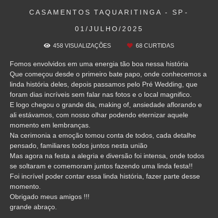
CASAMENTOS
TAQUARITINGA - SP
01/JULHO/2025
458
VISUALIZAÇÕES
68
CURTIDAS
Fomos envolvidos em uma energia tão boa nessa história
Que começou desde o primeiro bate papo, onde conhecemos a
linda história deles, depois passamos pelo Pré Wedding, que
foram dias incríveis sem falar nas fotos e o local magnifico.
E logo chegou o grande dia, making of, ansiedade aflorando e
ali estávamos, com nosso olhar podendo eternizar aquele
momento em lembranças.
Na cerimonia a emoção tomou conta de todos, cada detalhe
pensado, familiares todos juntos nesta união
Mas agora na festa a alegria e diversão foi intensa, onde todos
se soltaram e comemoram juntos fazendo uma linda festa!!
Foi incrível poder contar essa linda história, fazer parte desse
momento.
Obrigado meus amigos !!!
grande abraço.