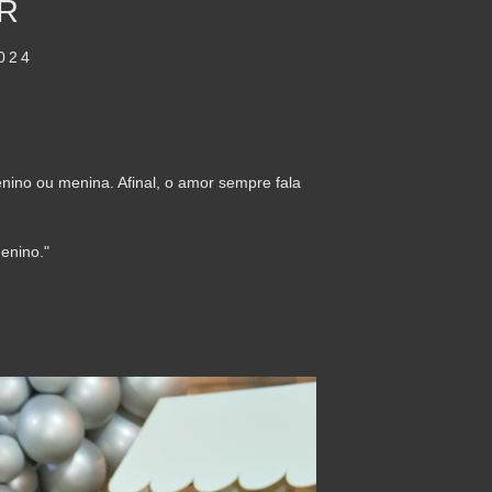
R
024
ino ou menina. Afinal, o amor sempre fala
enino."