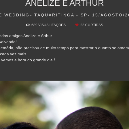
ANELIZE E ARTHUR
É WEDDING
TAQUARITINGA - SP
15/AGOSTO/2
689
VISUALIZAÇÕES
23
CURTIDAS
ndos amigos Anelize e Arthur.
volvendo!
emória, não precisou de muito tempo para mostrar o quanto se amam, 
 cada vez mais.
o vemos a hora do grande dia !