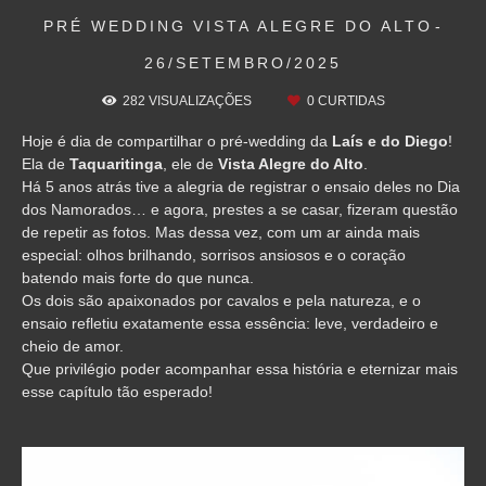
PRÉ WEDDING
VISTA ALEGRE DO ALTO
26/SETEMBRO/2025
282
VISUALIZAÇÕES
0
CURTIDAS
Hoje é dia de compartilhar o pré-wedding da
Laís e do Diego
!
Ela de
Taquaritinga
, ele de
Vista Alegre do Alto
.
Há 5 anos atrás tive a alegria de registrar o ensaio deles no Dia
dos Namorados… e agora, prestes a se casar, fizeram questão
de repetir as fotos. Mas dessa vez, com um ar ainda mais
especial: olhos brilhando, sorrisos ansiosos e o coração
batendo mais forte do que nunca.
Os dois são apaixonados por cavalos e pela natureza, e o
ensaio refletiu exatamente essa essência: leve, verdadeiro e
cheio de amor.
Que privilégio poder acompanhar essa história e eternizar mais
esse capítulo tão esperado!