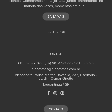
clientes. Começamos nesta jornada juntos, enfrentando, na
maioria das vezes, momentos em que...
SAIBA MAIS
FACEBOOK
CONTATO
(16) 32527048 / (16) 98137-8088 / 98122-3023
dinhofotos@dinhofotos.com.br
Alessandra Parise Mattos Davóglio, 237, Escritorio -
Jardim Osmar Girotto
Taquaritinga / SP
CONTATO