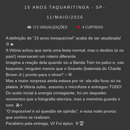
15 ANOS
TAQUARITINGA - SP
11/MAIO/2026
171
VISUALIZAÇÕES
4
CURTIDAS
A definição de "15 anos inesquecível" acaba de ser atualizada!
🤘🔥
A Vitória achou que seria uma festa normal, mas o destino (e os
pais!) reservaram um roteiro diferente.
Imagina a reação dela quando viu a Banda Tren no palco e, nas
baquetas, ninguém menos que o Graveto (baterista do Charlie
Brown Jr.) pronto para o show? ✨🥁
Mas a maior surpresa ainda estava por vir: ela não ficou só na
plateia. A Vitória subiu, assumiu o microfone e entregou TUDO!
Do susto inicial à energia contagiante, foi um daqueles
momentos que a fotografia eterniza, mas a memória guarda o
som. 🎤⚡
"O impossível é só questão de opinião", e essa noite provou
que sonhos se realizam.
Parabéns pela entrega, Vi! Foi épico. 🤘🏆