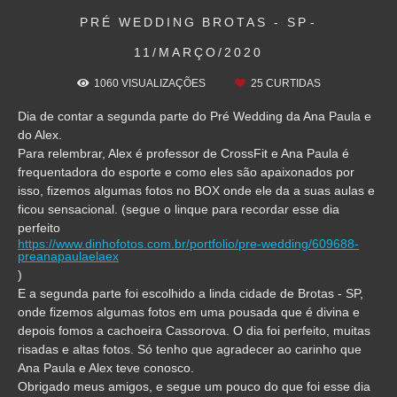
PRÉ WEDDING
BROTAS - SP
11/MARÇO/2020
1060
VISUALIZAÇÕES
25
CURTIDAS
Dia de contar a segunda parte do Pré Wedding da Ana Paula e
do Alex.
Para relembrar, Alex é professor de CrossFit e Ana Paula é
frequentadora do esporte e como eles são apaixonados por
isso, fizemos algumas fotos no BOX onde ele da a suas aulas e
ficou sensacional. (segue o linque para recordar esse dia
perfeito
https://www.dinhofotos.com.br/portfolio/pre-wedding/609688-
preanapaulaelaex
)
E a segunda parte foi escolhido a linda cidade de Brotas - SP,
onde fizemos algumas fotos em uma pousada que é divina e
depois fomos a cachoeira Cassorova. O dia foi perfeito, muitas
risadas e altas fotos. Só tenho que agradecer ao carinho que
Ana Paula e Alex teve conosco.
Obrigado meus amigos, e segue um pouco do que foi esse dia