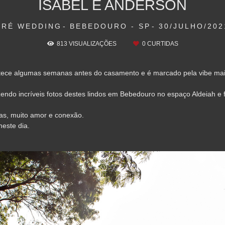
ISABEL E ANDERSON
PRÉ WEDDING
BEBEDOURO - SP
30/JULHO/202
813
VISUALIZAÇÕES
0
CURTIDAS
ece algumas semanas antes do casamento e é marcado pela vibe mais
endo incríveis fotos destes lindos em Bebedouro no espaço Aldeiah e f
das, muito amor e conexão.
neste dia.